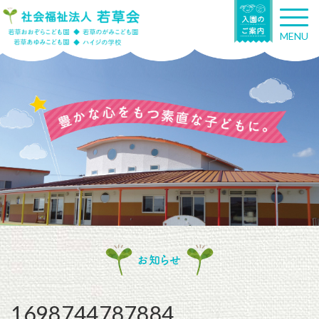
T
o
MENU
g
g
l
e
n
a
v
i
g
a
t
i
o
n
お知らせ
1698744787884