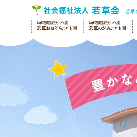
幼保連携型認定こども園
幼保連携型認定こども園
若草おおぞらこども園
若草のがみこども園