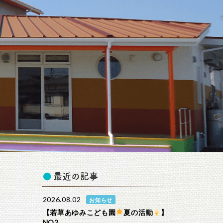
最近の記事
2026.08.02
お知らせ
【若草あゆみこども園
夏の活動
】
NO2