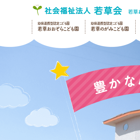
幼保連携型認定こども園
幼保連携型認定こども園
若草おおぞらこども園
若草のがみこども園