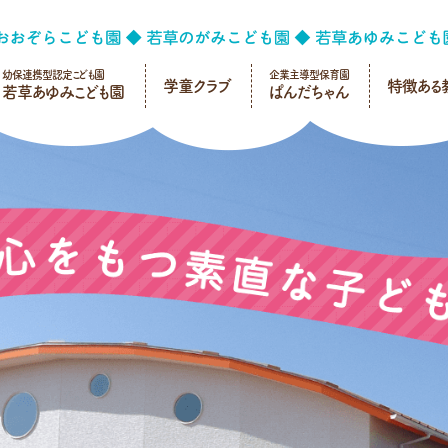
幼保連携型認定こども園
企業主導型保育園
学童クラブ
特徴ある
若草あゆみこども園
ぱんだちゃん