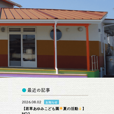
最近の記事
2026.08.02
お知らせ
【若草あゆみこども園
夏の活動
】
NO2