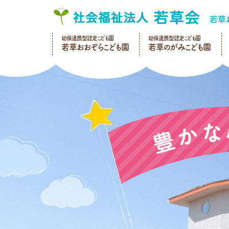
幼保連携型認定こども園
幼保連携型認定こども園
若草おおぞらこども園
若草のがみこども園