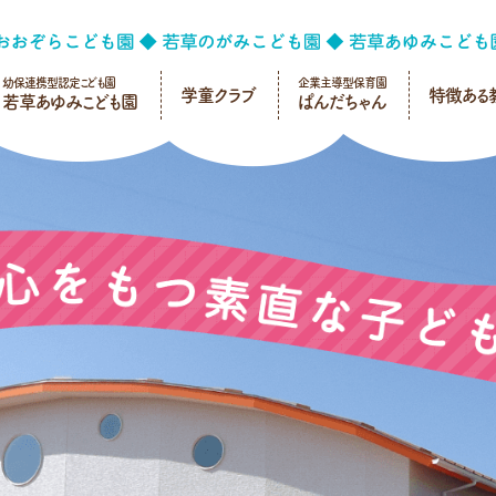
幼保連携型認定こども園
企業主導型保育園
学童クラブ
特徴ある
若草あゆみこども園
ぱんだちゃん