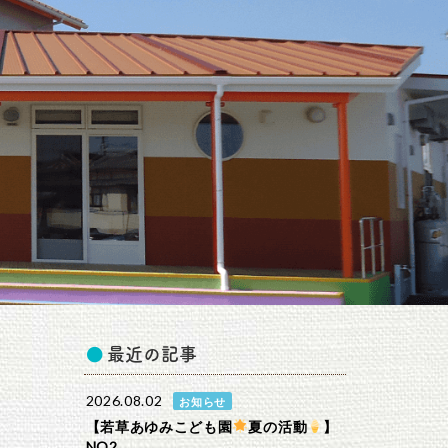
最近の記事
2026.08.02
お知らせ
【若草あゆみこども園
夏の活動
】
NO2