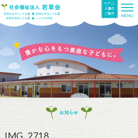
T
o
MENU
g
g
l
e
n
a
v
i
g
a
t
i
o
n
お知らせ
IMG_2718