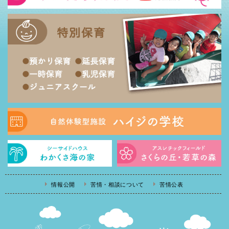
情報公開
苦情・相談について
苦情公表