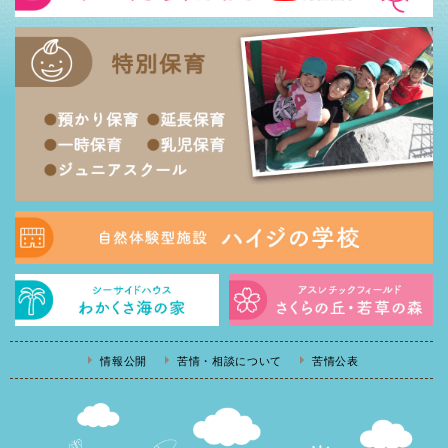
情報公開
苦情・相談について
苦情公表