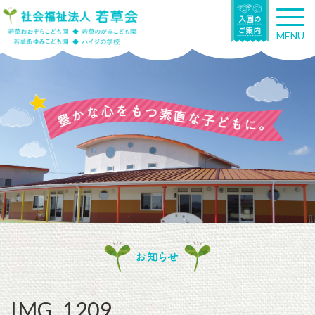
T
o
MENU
g
g
l
e
n
a
v
i
g
a
t
i
o
n
お知らせ
IMG_1209