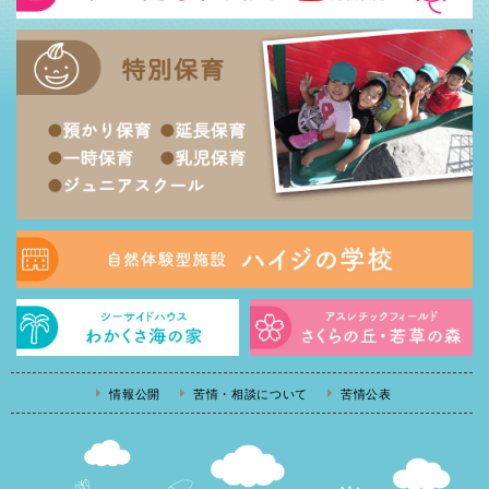
情報公開
苦情・相談について
苦情公表