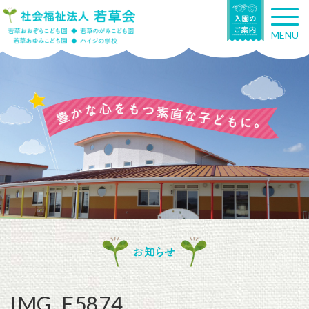
T
o
MENU
g
g
l
e
n
a
v
i
g
a
t
i
o
n
お知らせ
IMG_E5874