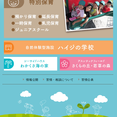
情報公開
苦情・相談について
苦情公表