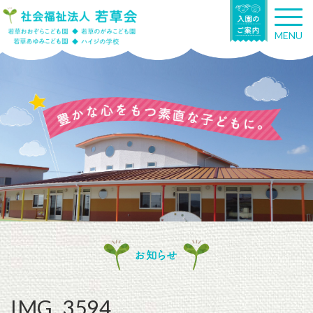
T
o
MENU
g
g
l
e
n
a
v
i
g
a
t
i
o
n
お知らせ
IMG_3594