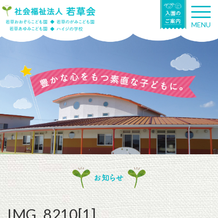
T
o
MENU
g
g
l
e
n
a
v
i
g
a
t
i
o
n
お知らせ
IMG_8210[1]