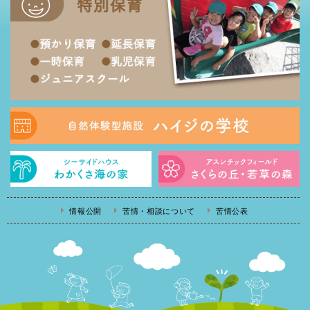
情報公開
苦情・相談について
苦情公表