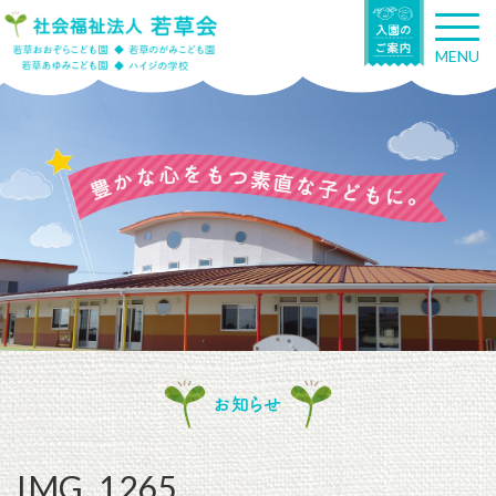
T
o
MENU
g
g
l
e
n
a
v
i
g
a
t
i
o
n
お知らせ
IMG_1265