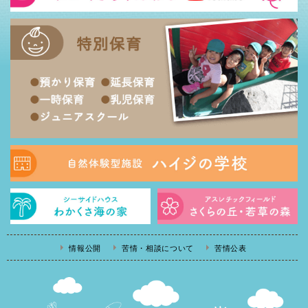
情報公開
苦情・相談について
苦情公表