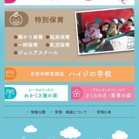
情報公開
苦情・相談について
苦情公表