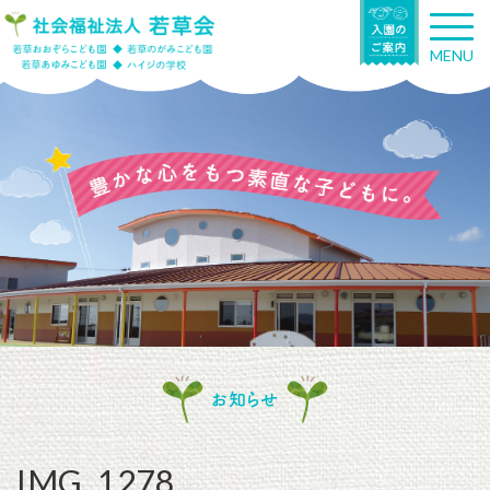
T
o
MENU
g
g
l
e
n
a
v
i
g
a
t
i
o
n
お知らせ
IMG_1278