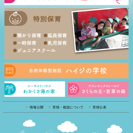
情報公開
苦情・相談について
苦情公表