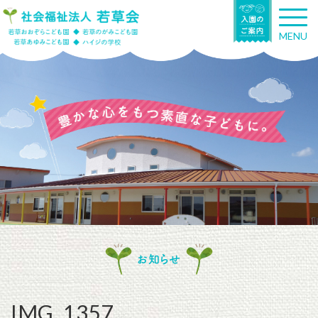
T
o
MENU
g
g
l
e
n
a
v
i
g
a
t
i
o
n
お知らせ
IMG_1357