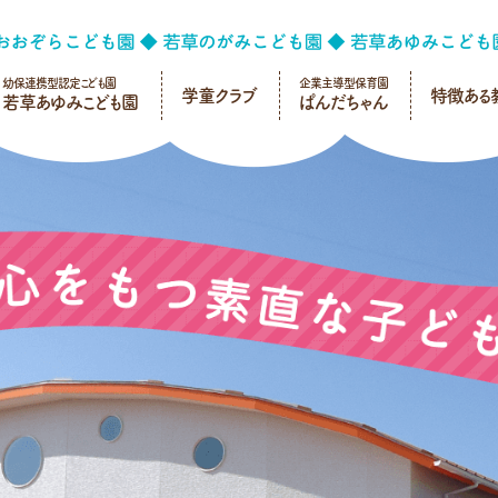
幼保連携型認定こども園
企業主導型保育園
学童クラブ
特徴ある
若草あゆみこども園
ぱんだちゃん