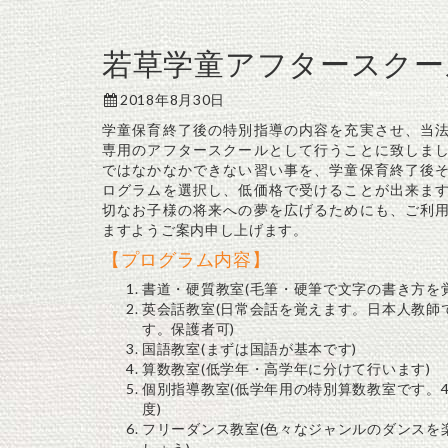
若草学童アフタースクー
2018年8月30日
学童保育終了後の特別指導の内容を充実させ、当
専用のアフタースクールとして行うことに致しま
ではなかなかできない習い事を、学童保育終了後
ログラムを選択し、低価格で受けることが出来ま
切なお子様の将来への夢を広げるためにも、ご利
ますようご案内申し上げます。
【プログラム内容】
書道・硬質教室(毛筆・硬筆で文字の書き方を
英会話教室(日常会話を覚えます。日本人教師
す。保護者可)
国語教室(まずは国語が基本です)
算数教室(低学年・高学年に分けて行います)
個別指導教室(低学年用の特別算数教室です。4
度)
フリーダンス教室(色々なジャンルのダンスを