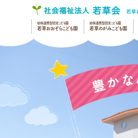
幼保連携型認定こども園
幼保連携型認定こども園
若草おおぞらこども園
若草のがみこども園