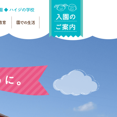
教育
園での生活