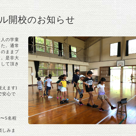
ル開校のお知らせ
法人の学童
した。通常
そのままプ
す。是非大
用して頂き
覚えます)
で安心で
〜5名程
楽しみま