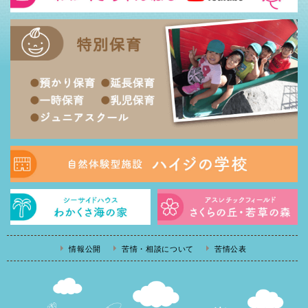
情報公開
苦情・相談について
苦情公表