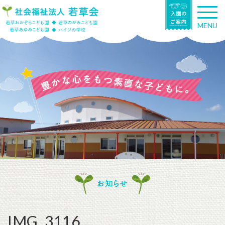
T
o
MENU
g
g
l
e
n
a
v
i
g
a
t
i
o
n
お知らせ
IMG_3116