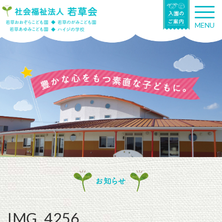
T
o
MENU
g
g
l
e
n
a
v
i
g
a
t
i
o
n
お知らせ
IMG_4256