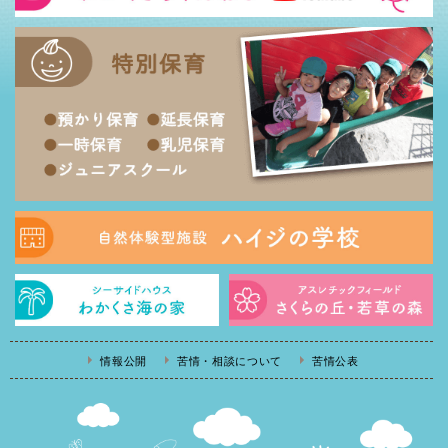
情報公開
苦情・相談について
苦情公表