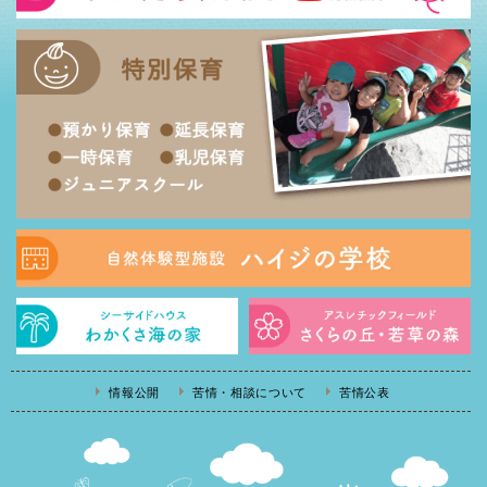
情報公開
苦情・相談について
苦情公表