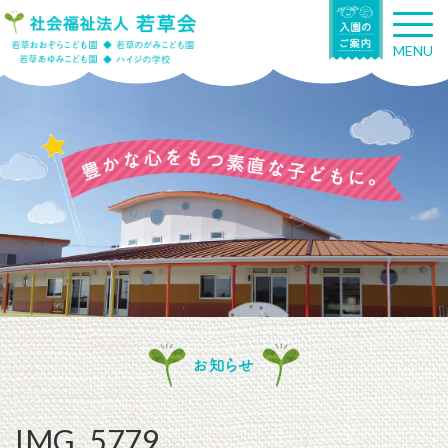
T
o
MENU
g
g
l
e
n
a
v
i
g
a
t
i
o
n
お知らせ
IMG_5779