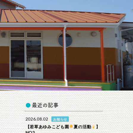
最近の記事
2026.08.02
お知らせ
【若草あゆみこども園
夏の活動
】
NO2