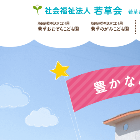
幼保連携型認定こども園
幼保連携型認定こども園
若草おおぞらこども園
若草のがみこども園