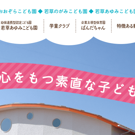
幼保連携型認定こども園
企業主導型保育園
学童クラブ
特徴ある
若草あゆみこども園
ぱんだちゃん