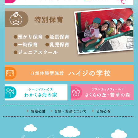
情報公開
苦情・相談について
苦情公表