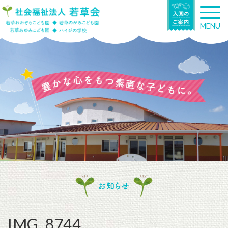
T
o
MENU
g
g
l
e
n
a
v
i
g
a
t
i
o
n
お知らせ
IMG_8744