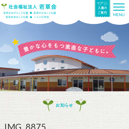
T
o
MENU
g
g
l
e
n
a
v
i
g
a
t
i
o
n
お知らせ
IMG_8875