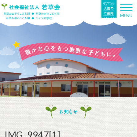
T
o
MENU
g
g
l
e
n
a
v
i
g
a
t
i
o
n
お知らせ
IMG_9947[1]