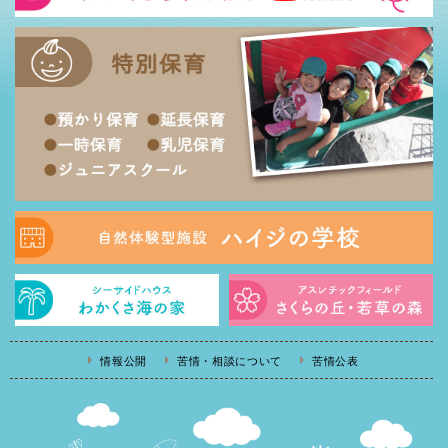
情報公開
苦情・相談について
苦情公表