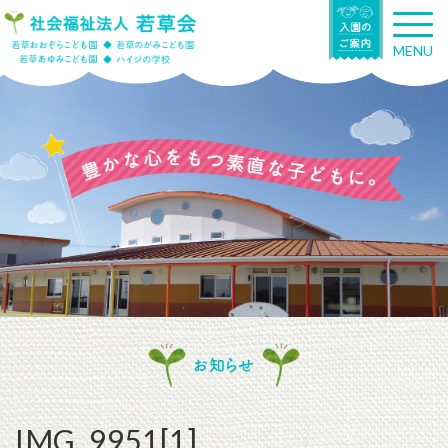
T
o
MENU
g
g
l
e
n
a
v
i
g
a
t
i
o
n
お知らせ
IMG_9951[1]