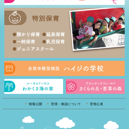
情報公開
苦情・相談について
苦情公表