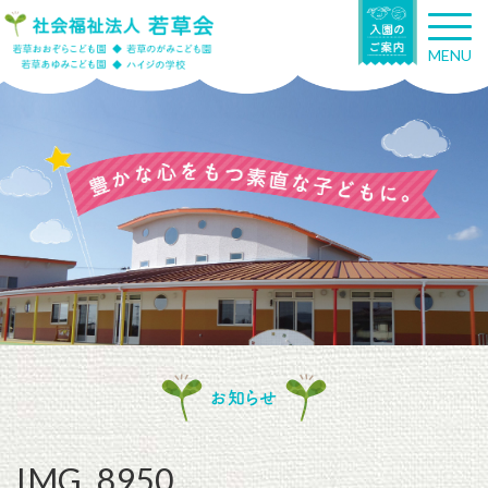
T
o
MENU
g
g
l
e
n
a
v
i
g
a
t
i
o
n
お知らせ
IMG_8950