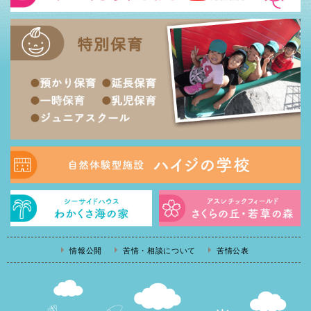
情報公開
苦情・相談について
苦情公表