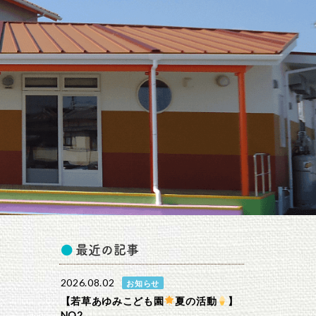
最近の記事
2026.08.02
お知らせ
【若草あゆみこども園
夏の活動
】
NO2