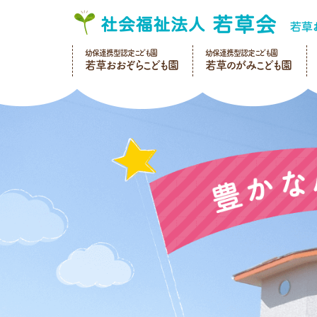
幼保連携型認定こども園
幼保連携型認定こども園
若草おおぞらこども園
若草のがみこども園