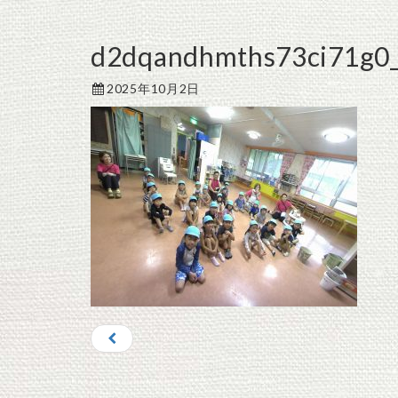
d2dqandhmths73ci71g0_
2025年10月2日