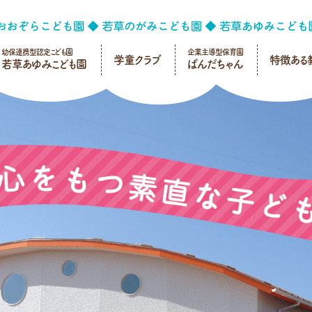
幼保連携型認定こども園
企業主導型保育園
学童クラブ
特徴ある
若草あゆみこども園
ぱんだちゃん