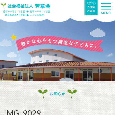
T
o
MENU
g
g
l
e
n
a
v
i
g
a
t
i
o
n
お知らせ
IMG_9029