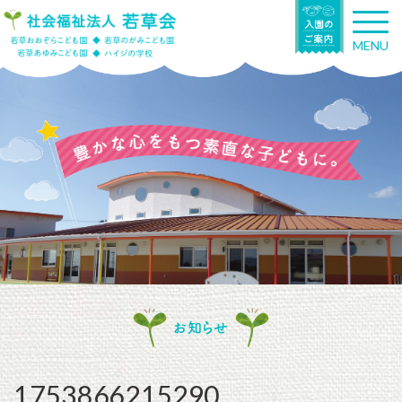
T
o
MENU
g
g
l
e
n
a
v
i
g
a
t
i
o
n
お知らせ
1753866215290