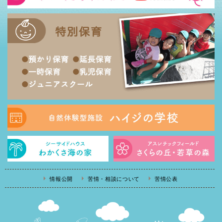
情報公開
苦情・相談について
苦情公表