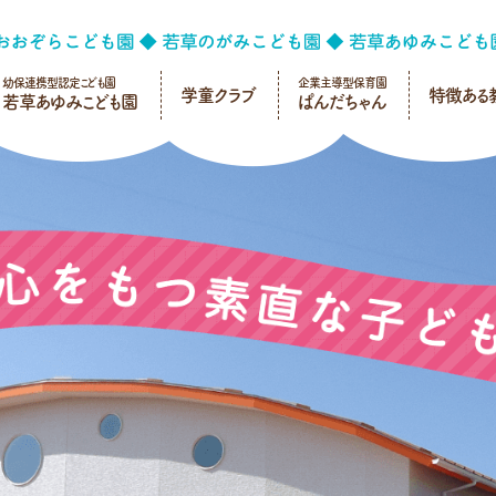
幼保連携型認定こども園
企業主導型保育園
学童クラブ
特徴ある
若草あゆみこども園
ぱんだちゃん