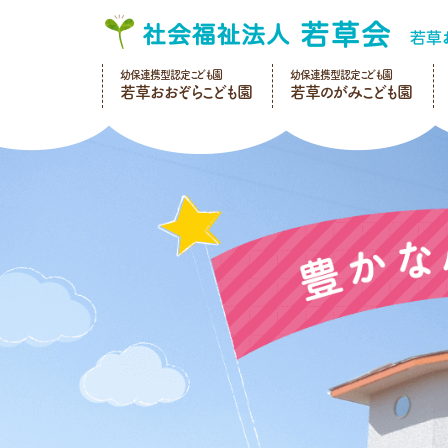
幼保連携型認定こども園
幼保連携型認定こども園
若草おおぞらこども園
若草のがみこども園