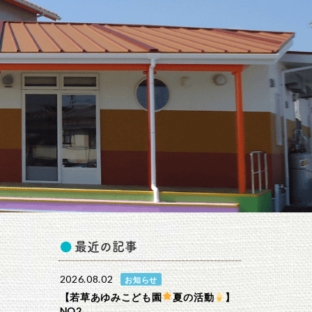
最近の記事
2026.08.02
お知らせ
【若草あゆみこども園
夏の活動
】
NO2