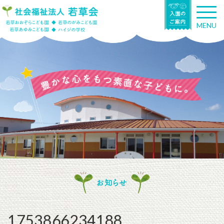
T
o
MENU
g
g
l
e
n
a
v
i
g
a
t
i
o
n
お知らせ
1753866234188