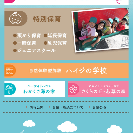
情報公開
苦情・相談について
苦情公表