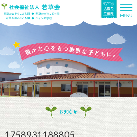
T
o
MENU
g
g
l
e
n
a
v
i
g
a
t
i
o
n
お知らせ
1758931188805