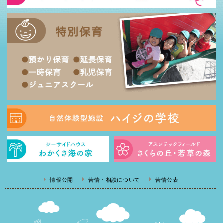
情報公開
苦情・相談について
苦情公表