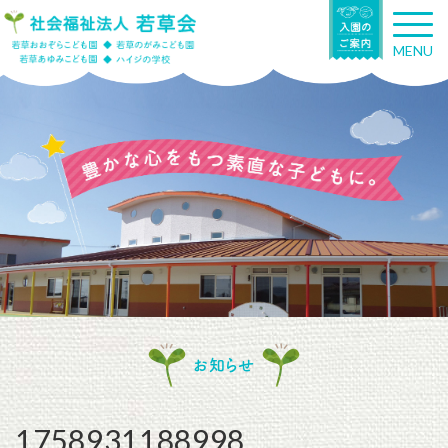
T
o
MENU
g
g
l
e
n
a
v
i
g
a
t
i
o
n
お知らせ
1758931188998