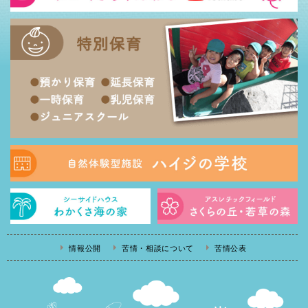
情報公開
苦情・相談について
苦情公表