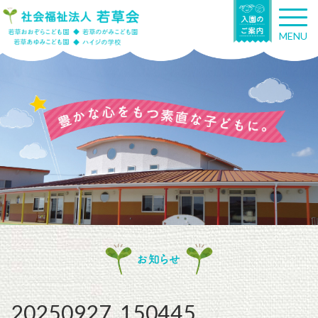
T
o
MENU
g
g
l
e
n
a
v
i
g
a
t
i
o
n
お知らせ
20250927_150445