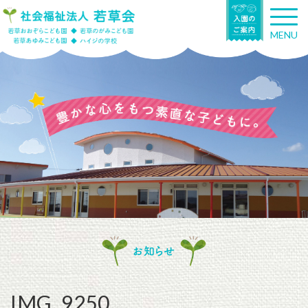
T
o
MENU
g
g
l
e
n
a
v
i
g
a
t
i
o
n
お知らせ
IMG_9250