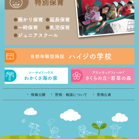
情報公開
苦情・相談について
苦情公表