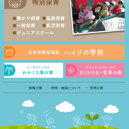
情報公開
苦情・相談について
苦情公表