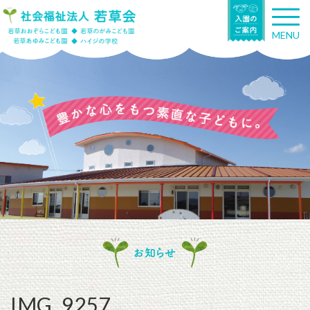
T
o
MENU
g
g
l
e
n
a
v
i
g
a
t
i
o
n
お知らせ
IMG_9257