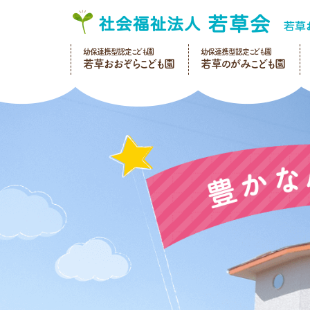
幼保連携型認定こども園
幼保連携型認定こども園
若草おおぞらこども園
若草のがみこども園