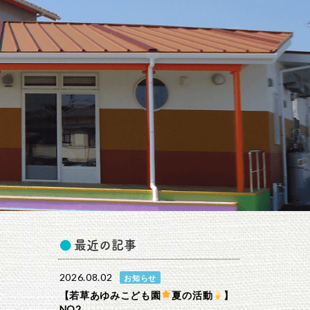
最近の記事
2026.08.02
お知らせ
【若草あゆみこども園
夏の活動
】
NO2