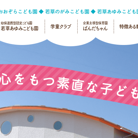
幼保連携型認定こども園
企業主導型保育園
学童クラブ
特徴ある
若草あゆみこども園
ぱんだちゃん