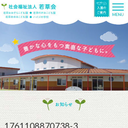
T
o
MENU
g
g
l
e
n
a
v
i
g
a
t
i
o
n
お知らせ
1761108870738-3