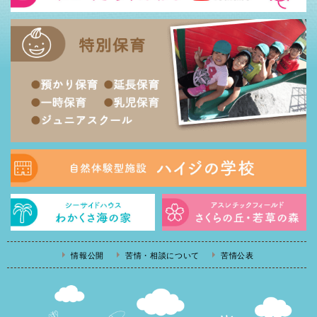
情報公開
苦情・相談について
苦情公表