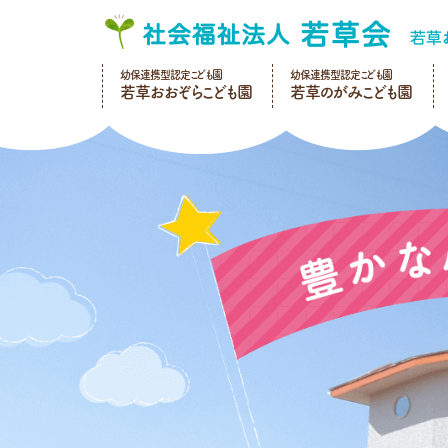
幼保連携型認定こども園
幼保連携型認定こども園
若草おおぞらこども園
若草のがみこども園