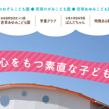
幼保連携型認定こども園
企業主導型保育園
学童クラブ
特徴ある
若草あゆみこども園
ぱんだちゃん