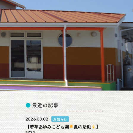
最近の記事
2026.08.02
お知らせ
【若草あゆみこども園
夏の活動
】
NO2