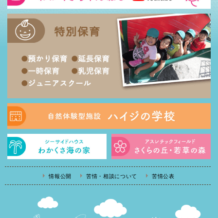
情報公開
苦情・相談について
苦情公表