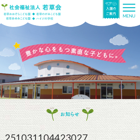
T
o
MENU
g
g
l
e
n
a
v
i
g
a
t
i
o
n
お知らせ
251031104423027