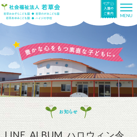
T
o
MENU
g
g
l
e
n
a
v
i
g
a
t
i
o
n
お知らせ
LINE_ALBUM_ハロウィン令