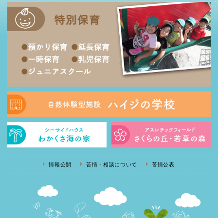
情報公開
苦情・相談について
苦情公表