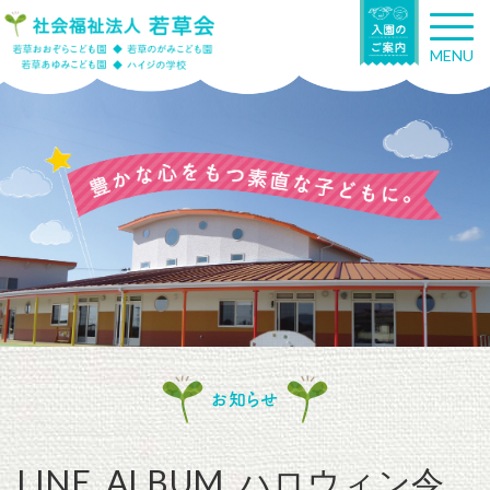
T
o
MENU
g
g
l
e
n
a
v
i
g
a
t
i
o
n
お知らせ
LINE_ALBUM_ハロウィン令