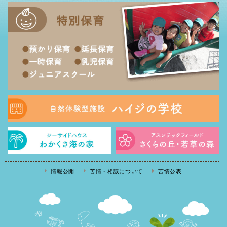
情報公開
苦情・相談について
苦情公表