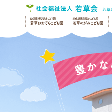
幼保連携型認定こども園
幼保連携型認定こども園
若草おおぞらこども園
若草のがみこども園