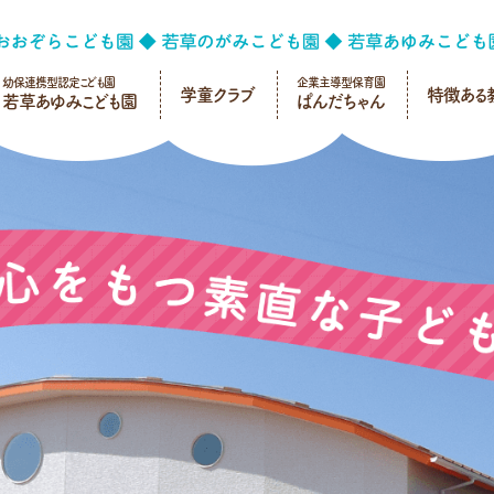
幼保連携型認定こども園
企業主導型保育園
学童クラブ
特徴ある
若草あゆみこども園
ぱんだちゃん