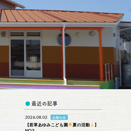
最近の記事
2026.08.02
お知らせ
【若草あゆみこども園
夏の活動
】
NO2