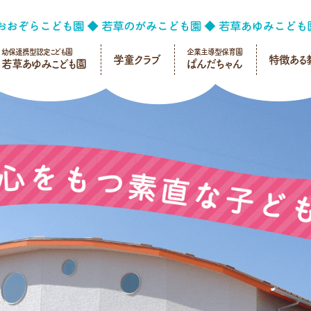
幼保連携型認定こども園
企業主導型保育園
学童クラブ
特徴ある
若草あゆみこども園
ぱんだちゃん