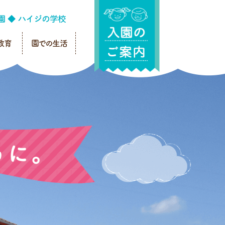
教育
園での生活