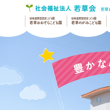
幼保連携型認定こども園
幼保連携型認定こども園
若草おおぞらこども園
若草のがみこども園