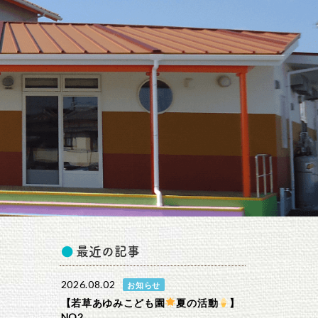
最近の記事
2026.08.02
お知らせ
【若草あゆみこども園
夏の活動
】
NO2