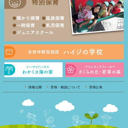
情報公開
苦情・相談について
苦情公表