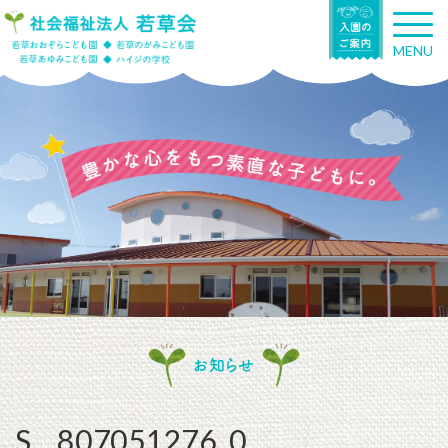
T
o
MENU
g
g
l
e
n
a
v
i
g
a
t
i
o
n
お知らせ
S__807051276_0