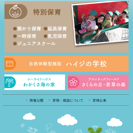
情報公開
苦情・相談について
苦情公表