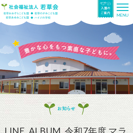
T
o
MENU
g
g
l
e
n
a
v
i
g
a
t
i
o
n
お知らせ
LINE_ALBUM_令和7年度 マラ