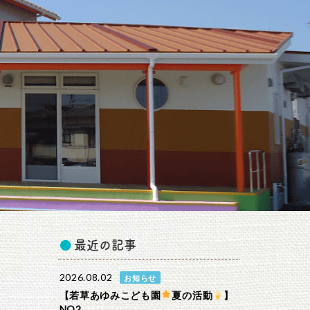
最近の記事
2026.08.02
お知らせ
【若草あゆみこども園
夏の活動
】
NO2