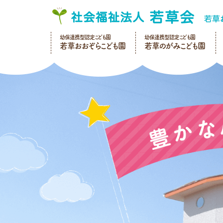
幼保連携型認定こども園
幼保連携型認定こども園
若草おおぞらこども園
若草のがみこども園