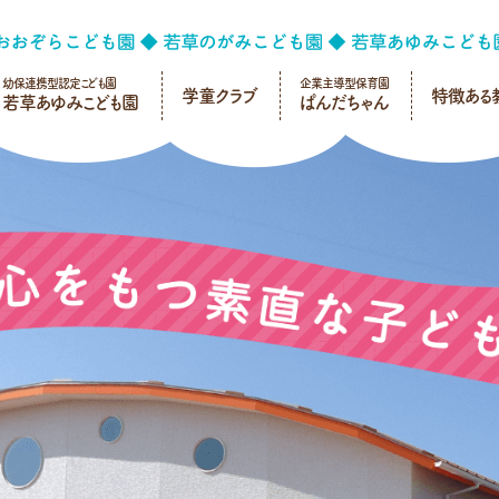
幼保連携型認定こども園
企業主導型保育園
学童クラブ
特徴ある
若草あゆみこども園
ぱんだちゃん