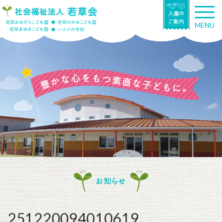
T
o
MENU
g
g
l
e
n
a
v
i
g
a
t
i
o
n
お知らせ
251220094010619