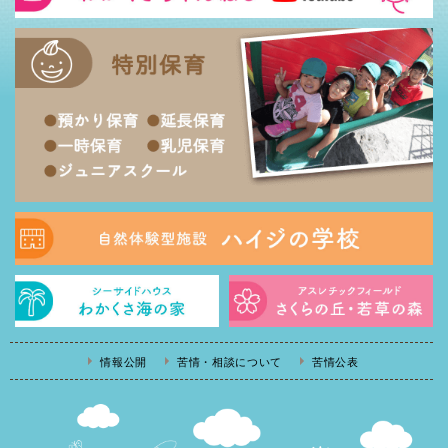
情報公開
苦情・相談について
苦情公表