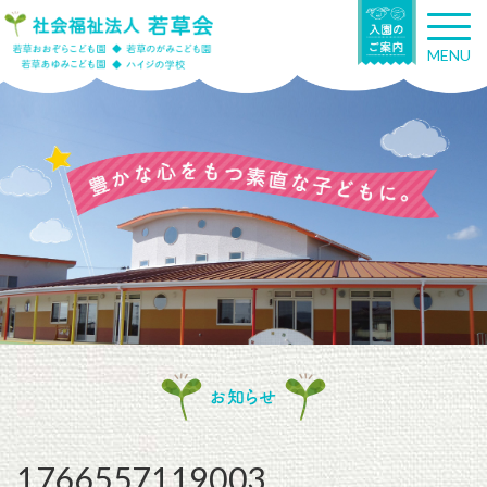
T
o
MENU
g
g
l
e
n
a
v
i
g
a
t
i
o
n
お知らせ
1766557119003