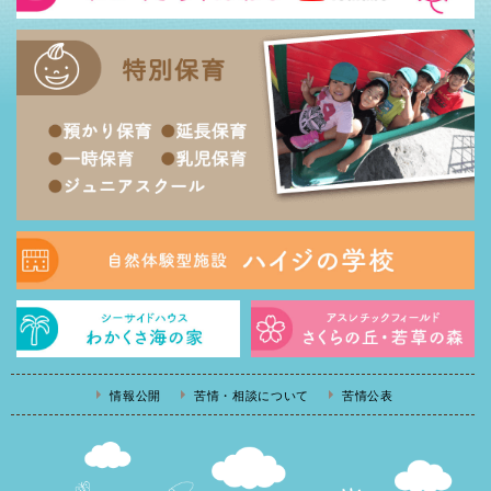
情報公開
苦情・相談について
苦情公表