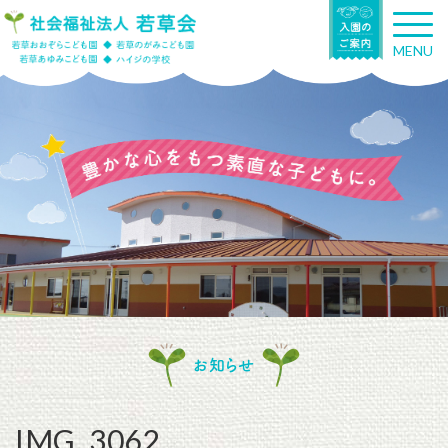
T
o
MENU
g
g
l
e
n
a
v
i
g
a
t
i
o
n
お知らせ
IMG_3062