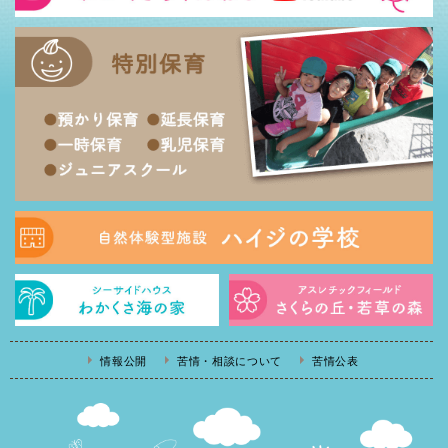
情報公開
苦情・相談について
苦情公表