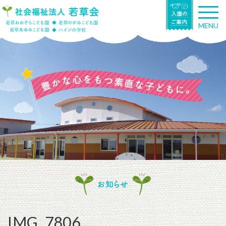
T
o
MENU
g
g
l
e
n
a
v
i
g
a
t
i
o
n
お知らせ
IMG_7806