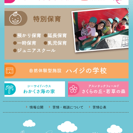
情報公開
苦情・相談について
苦情公表