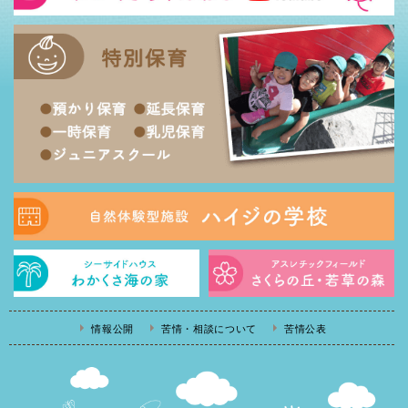
情報公開
苦情・相談について
苦情公表