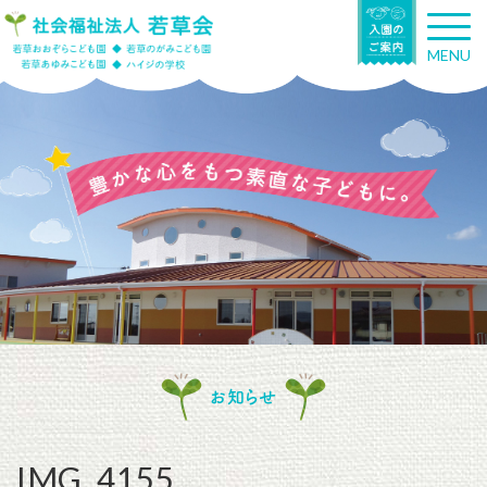
T
o
MENU
g
g
l
e
n
a
v
i
g
a
t
i
o
n
お知らせ
IMG_4155