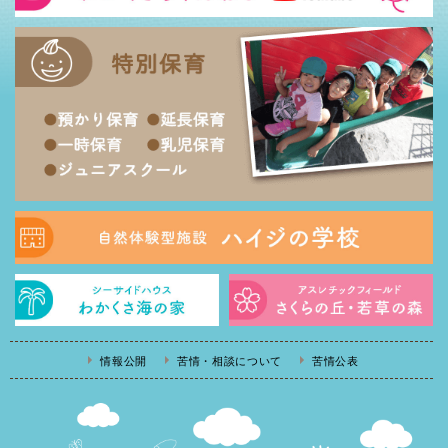
情報公開
苦情・相談について
苦情公表