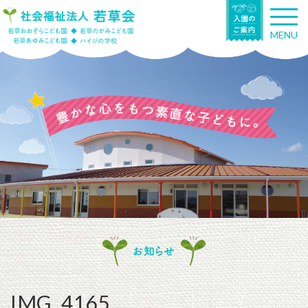
T
o
MENU
g
g
l
e
n
a
v
i
g
a
t
i
o
n
お知らせ
IMG_4165