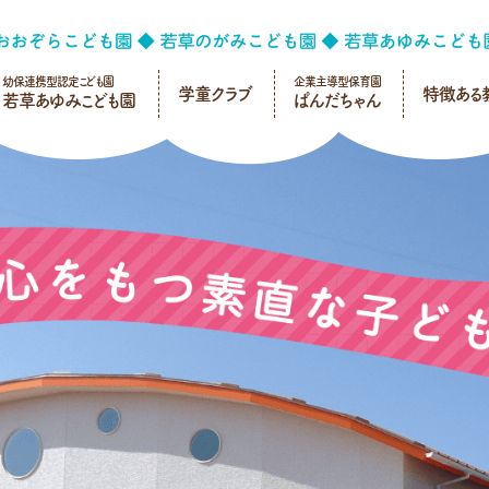
幼保連携型認定こども園
企業主導型保育園
学童クラブ
特徴ある
若草あゆみこども園
ぱんだちゃん