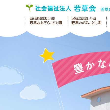
幼保連携型認定こども園
幼保連携型認定こども園
若草おおぞらこども園
若草のがみこども園