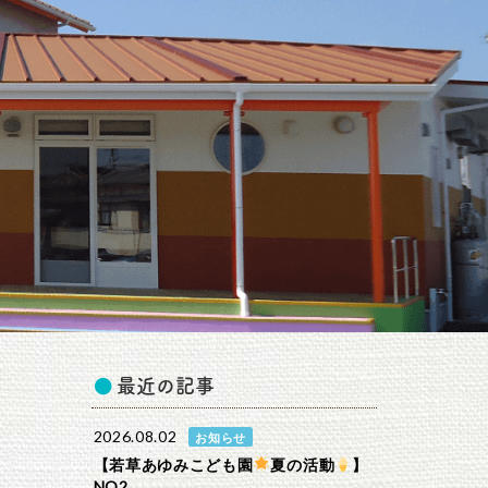
最近の記事
2026.08.02
お知らせ
【若草あゆみこども園
夏の活動
】
NO2